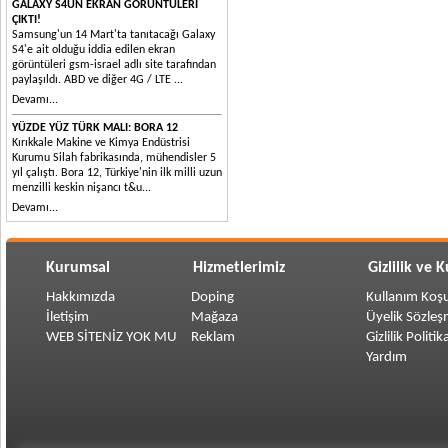
GALAXY S4ÜN EKRAN GÖRÜNTÜLERI
ÇIKTI!
Samsung'un 14 Mart'ta tanıtacağı Galaxy
S4'e ait olduğu iddia edilen ekran
görüntüleri gsm-israel adlı site tarafından
paylaşıldı. ABD ve diğer 4G / LTE ...
Devamı...
YÜZDE YÜZ TÜRK MALI: BORA 12
Kırıkkale Makine ve Kimya Endüstrisi
Kurumu Silah fabrikasında, mühendisler 5
yıl çalıştı. Bora 12, Türkiye'nin ilk milli uzun
menzilli keskin nişancı t&u...
Devamı...
Kurumsal
Hizmetlerimiz
Gizlilik ve 
Hakkımızda
Doping
Kullanım Koşu
İletişim
Mağaza
Üyelik Sözleş
WEB SİTENİZ YOK MU
Reklam
Gizlilik Politik
Yardım