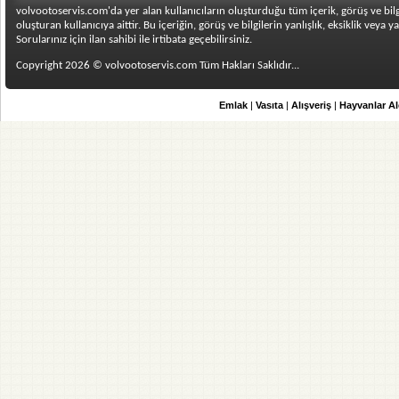
volvootoservis.com'da yer alan kullanıcıların oluşturduğu tüm içerik, görüş ve bilgi
oluşturan kullanıcıya aittir. Bu içeriğin, görüş ve bilgilerin yanlışlık, eksiklik vey
Sorularınız için ilan sahibi ile irtibata geçebilirsiniz.
Copyright 2026 © volvootoservis.com Tüm Hakları Saklıdır...
Emlak
|
Vasıta
|
Alışveriş
|
Hayvanlar A