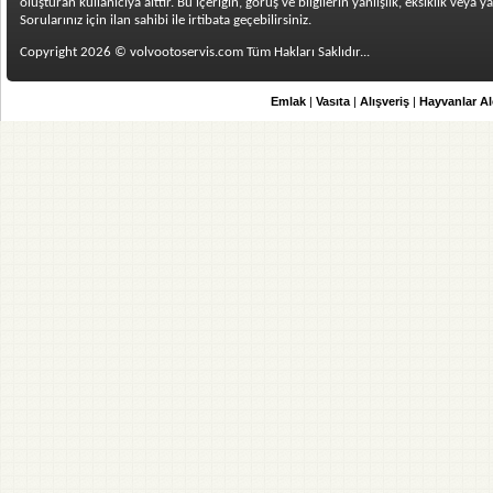
oluşturan kullanıcıya aittir. Bu içeriğin, görüş ve bilgilerin yanlışlık, eksiklik vey
Sorularınız için ilan sahibi ile irtibata geçebilirsiniz.
Copyright 2026 © volvootoservis.com Tüm Hakları Saklıdır...
Emlak
|
Vasıta
|
Alışveriş
|
Hayvanlar A