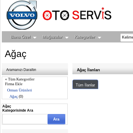
Bana Özel
Mağazalar
Kategoriler
Ağaç
Aramanızı Daraltın
Ağaç İlanları
« Tüm Kategoriler
Firma Ekle
Tüm İlanlar
Orman Ürünleri
Ağaç
(0)
Ağaç
Kategorisinde Ara