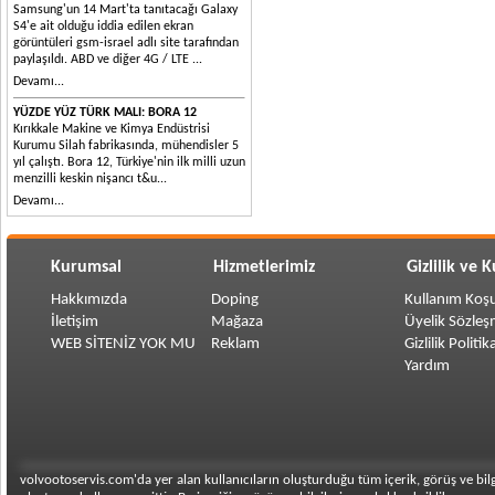
Samsung'un 14 Mart'ta tanıtacağı Galaxy
S4'e ait olduğu iddia edilen ekran
görüntüleri gsm-israel adlı site tarafından
paylaşıldı. ABD ve diğer 4G / LTE ...
Devamı...
YÜZDE YÜZ TÜRK MALI: BORA 12
Kırıkkale Makine ve Kimya Endüstrisi
Kurumu Silah fabrikasında, mühendisler 5
yıl çalıştı. Bora 12, Türkiye'nin ilk milli uzun
menzilli keskin nişancı t&u...
Devamı...
Kurumsal
Hizmetlerimiz
Gizlilik ve 
Hakkımızda
Doping
Kullanım Koşu
İletişim
Mağaza
Üyelik Sözleş
WEB SİTENİZ YOK MU
Reklam
Gizlilik Politik
Yardım
volvootoservis.com'da yer alan kullanıcıların oluşturduğu tüm içerik, görüş ve bilgi