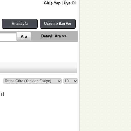
Giriş Yap
|
Üye Ol
Anasayfa
Ücretsiz ilan Ver
Detaylı Ara
>>
 !