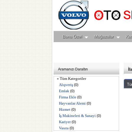
Bana Özel
Mağazalar
Kat
Aramanızı Daraltın
İl
« Tüm Kategoriler
Tü
Alışveriş
(0)
Emlak
(0)
Firma Ekle
(0)
Hayvanlar Alemi
(0)
Hizmet
(0)
İş Makineleri & Sanayi
(0)
Kariyer
(0)
Vasıta
(0)