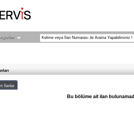
egoriler
anları
m İlanlar
Bu bölüme ait ilan bulunamadı