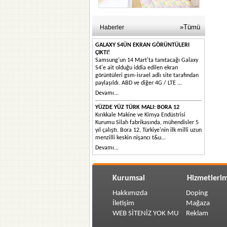
»Tümü
Haberler
GALAXY S4ÜN EKRAN GÖRÜNTÜLERI
ÇIKTI!
Samsung'un 14 Mart'ta tanıtacağı Galaxy
S4'e ait olduğu iddia edilen ekran
görüntüleri gsm-israel adlı site tarafından
paylaşıldı. ABD ve diğer 4G / LTE ...
Devamı...
YÜZDE YÜZ TÜRK MALI: BORA 12
Kırıkkale Makine ve Kimya Endüstrisi
Kurumu Silah fabrikasında, mühendisler 5
yıl çalıştı. Bora 12, Türkiye'nin ilk milli uzun
menzilli keskin nişancı t&u...
Devamı...
Kurumsal
Hizmetlerim
Hakkımızda
Doping
İletişim
Mağaza
WEB SİTENİZ YOK MU
Reklam